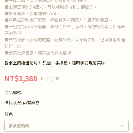
●一鍵現磨，享受調味品的新鮮香氣和風味！
●主體直徑約3.4厘米，可以輕鬆握持和方便操作。
●機身纖細，容量達約22ml。
●採用錐形陶瓷研磨器，輕鬆將香料研磨均勻且不影響風味
●一組包含兩個研磨器，設計便於單手操作，讓您輕鬆享用新鮮研
磨的香料!
●天然橡膠木製成的底座，配有磁鐵，可單獨使用，也可將兩塊連
結再一起
●精美洗鍊包裝，非常適合作為禮物
餐桌上的絕佳配角！ 只需一手按壓，隨時享受現磨美味
NT$1,380
NT$1,990
商品編號:
供貨狀況:
尚有庫存
顏色
請選擇顏色