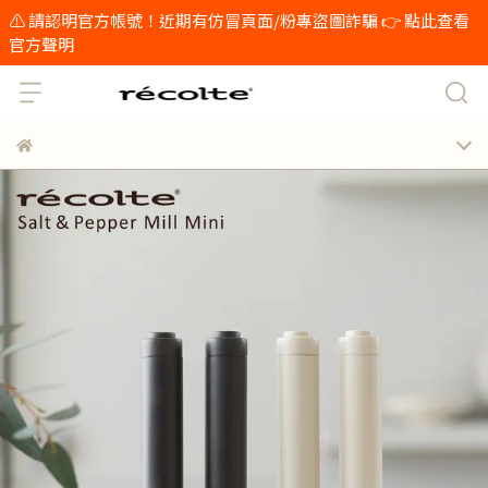
⚠️ 請認明官方帳號！近期有仿冒頁面/粉專盜圖詐騙 👉 點此查看
官方聲明