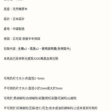
底座：天然橡膠木
設計：日本設計
產地：中國製造
保固：公司貨 原廠半年保固
包裝內容 :
主機x2、底座x2、使用說明書(含保固卡)
本商品已投保新光產險3200萬產品責任險
可用的尺寸大小:約直徑2~5mm
不可用的尺寸大小:直徑小於2mm或大於5mm
可用於:黑胡椒粒/白胡椒粒/岩鹽/粉紅岩鹽/花椒粒/山椒粒
不可用於:紅辣椒粒/芝麻/杏仁/花生/含水或油的調味料/上述未寫到可用的