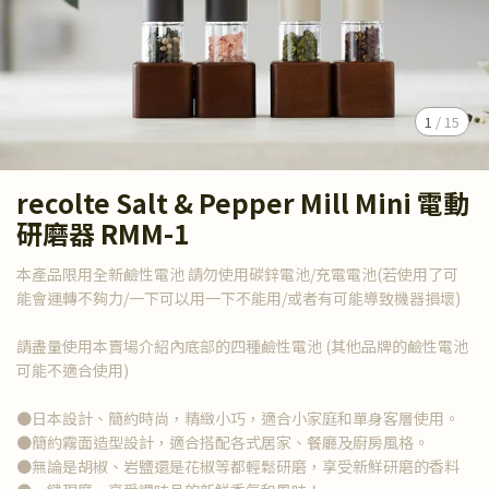
1
/
15
recolte Salt & Pepper Mill Mini 電動
研磨器 RMM-1
本產品限用全新鹼性電池 請勿使用碳鋅電池/充電電池(若使用了可
能會運轉不夠力/一下可以用一下不能用/或者有可能導致機器損壞)
請盡量使用本賣場介紹內底部的四種鹼性電池 (其他品牌的鹼性電池
可能不適合使用)
●日本設計、簡約時尚，精緻小巧，適合小家庭和單身客層使用。
●簡約霧面造型設計，適合搭配各式居家、餐廳及廚房風格。
●無論是胡椒、岩鹽還是花椒等都輕鬆研磨，享受新鮮研磨的香料