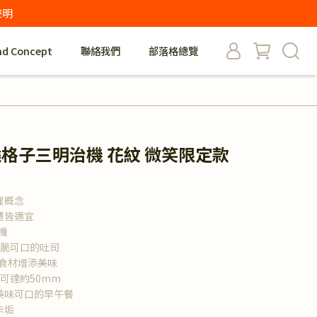
聲明
nd Concept
聯絡我們
部落格總覽
id 厚燒格子三明治機 花紋 微笑限定款
理概念
禮皆適宜
機
酥脆可口的吐司
多食材增添美味
可達約50mm
美味可口的早午餐
卡垢