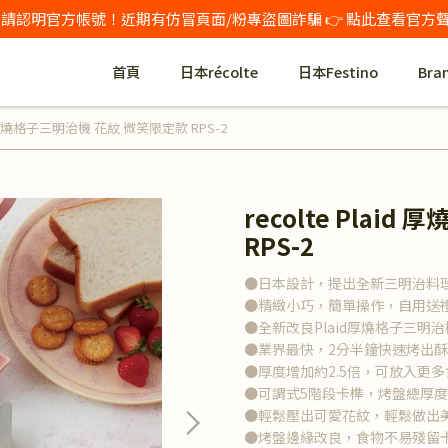
️ 請認明官方帳號！近期有仿冒頁面/粉專盜圖詐騙 👉 點此查看官方
首頁
日本récolte
日本Festino
Bra
aid 厚燒格子三明治機 花紋 微笑限定款 RPS-2
recolte Pla
RPS-2
●日本設計，提出全新三明治料
●精緻小巧，簡單操作，自用送
●全新改良Plaid厚燒格子三明治
●業界最快，2分半鐘快速烤出
●厚度增加約2.5倍，可放入更
●可調式5階段卡榫，烤盤總厚度
●輕鬆壓出可愛花紋，輕鬆做出
●烤盤邊緣改良，食物不易殘留