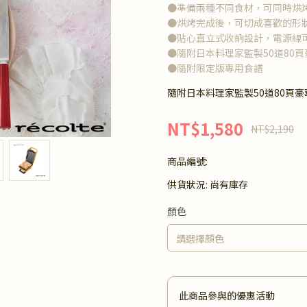
●準備兩種不同食材，可同時烘
●烘烤完成後，可切成喜歡的形
●貼心直立式收納設計，電源線
●隨附日本料理家監製50道80
●隨附限定版專用食譜
隨附日本料理家監製50道80頁
NT$1,580
NT$2,190
商品編號:
供貨狀況:
尚有庫存
顏色
此商品參與的優惠活動