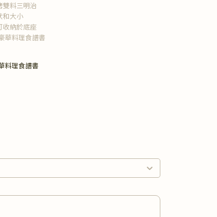
烤雙料三明治
狀和大小
可收納於底座
頁豪華料理食譜書
豪華料理食譜書