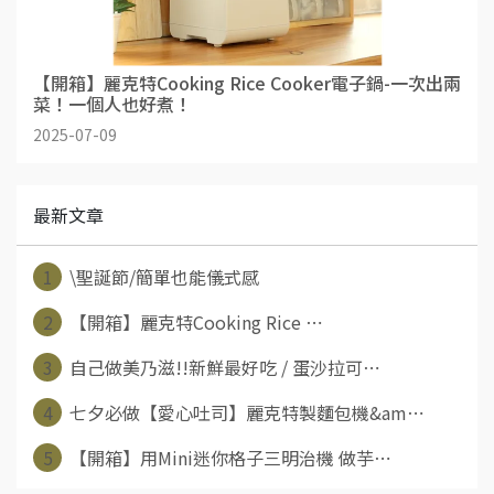
【開箱】麗克特Cooking Rice Cooker電子鍋-一次出兩
菜！一個人也好煮！
2025-07-09
最新文章
1
\聖誕節/簡單也能儀式感
2
【開箱】麗克特Cooking Rice ⋯
3
自己做美乃滋!!新鮮最好吃 / 蛋沙拉可⋯
4
七夕必做【愛心吐司】麗克特製麵包機&am⋯
5
【開箱】用Mini迷你格子三明治機 做芋⋯