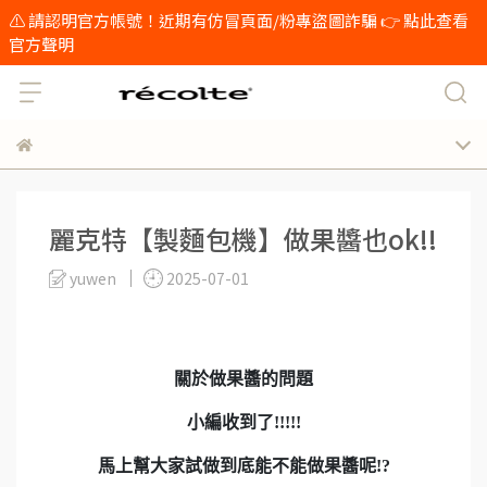
⚠️ 請認明官方帳號！近期有仿冒頁面/粉專盜圖詐騙 👉 點此查看
官方聲明
麗克特【製麵包機】做果醬也ok!!
yuwen
2025-07-01
關於做果醬的問題
小編收到了!!!!!
馬上幫大家試做到底能不能做果醬呢!?